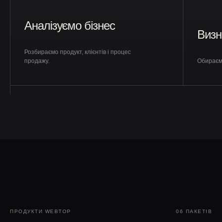
Аналізуємо бізнес
Визн
Розбираємо продукт, клієнтів і процес
продажу.
Обираємо
Пакети послуг WEBTOP
ПРОДУКТИ WEBTOP
06 ПАКЕТІВ