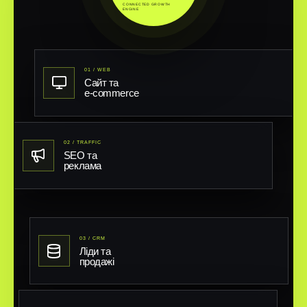
CONNECTED GROWTH
ENGINE
01 / WEB
Сайт та
e-commerce
02 / TRAFFIC
SEO та
реклама
03 / CRM
Ліди та
продажі