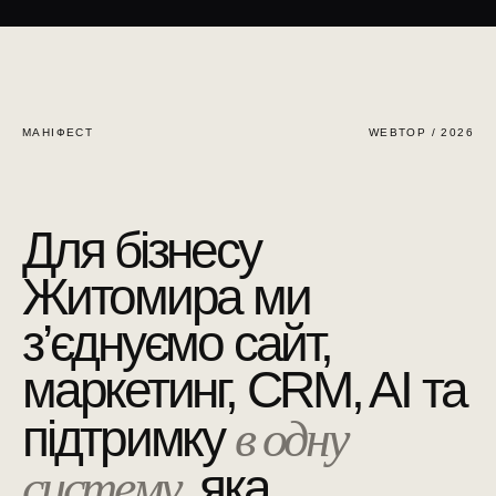
Підхід і досвід WEBTOP
МАНІФЕСТ
WEBTOP / 2026
Для бізнесу
Житомира ми
з’єднуємо сайт,
маркетинг, CRM, AI та
в одну
підтримку
систему,
яка