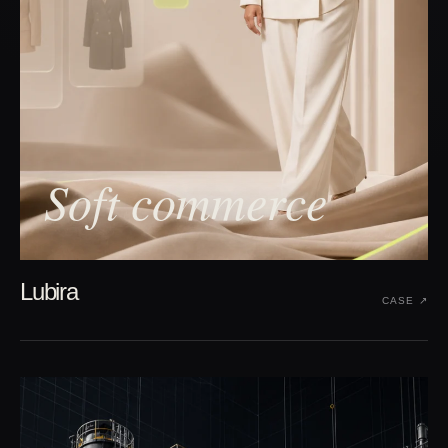
Soft commerce
Lubira
CASE ↗︎