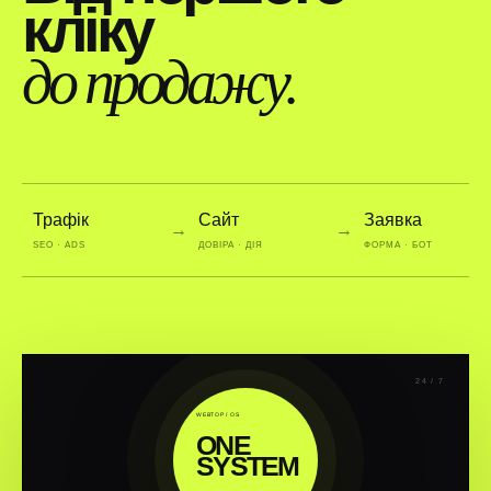
кліку
до продажу.
Трафік
Сайт
Заявка
→
→
SEO · ADS
ДОВІРА · ДІЯ
ФОРМА · БОТ
24 / 7
WEBTOP / OS
ONE
SYSTEM