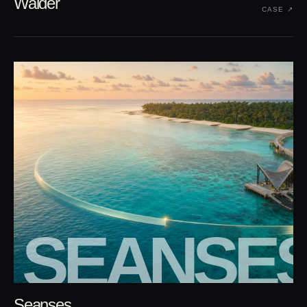
Walder
CASE ↗︎
SEANSE
Seanses