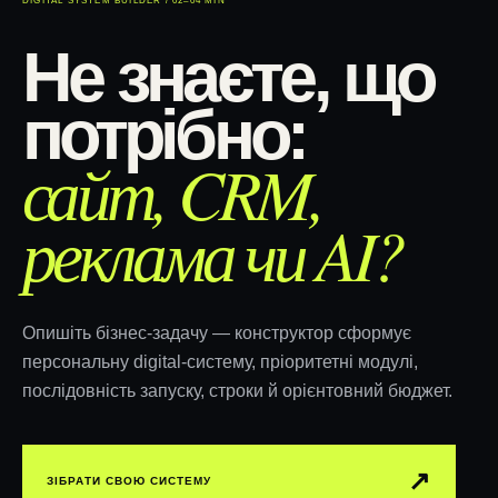
DIGITAL SYSTEM BUILDER / 02–04 MIN
Не знаєте, що
потрібно:
сайт, CRM,
реклама чи AI?
Опишіть бізнес-задачу — конструктор сформує
персональну digital-систему, пріоритетні модулі,
послідовність запуску, строки й орієнтовний бюджет.
↗︎
ЗІБРАТИ СВОЮ СИСТЕМУ