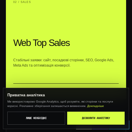
02 / SALES
Web Top Sales
Стабільні заявки: сайт, посадкові сторінки, SEO, Google Ads,
Meta Ads та оптимізація конверсії.
ОБРАТИ SALES ↗︎
Приватна аналітика
Ми використовуємо Google Analytics, щоб розуміти, які сторінки та послуги
корисні. Рекламне зберігання залишається вимкненим.
Докладніше
03 / CRM
ЛИШЕ НЕОБХІДНІ
ДОЗВОЛИТИ АНАЛІТИКУ
CALL
VIBER
TELEGRAM