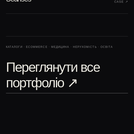
CASE ↗︎
КАТАЛОГИ · ECOMMERCE · МЕДИЦИНА · НЕРУХОМІСТЬ · ОСВІТА
Переглянути все
портфоліо
↗︎