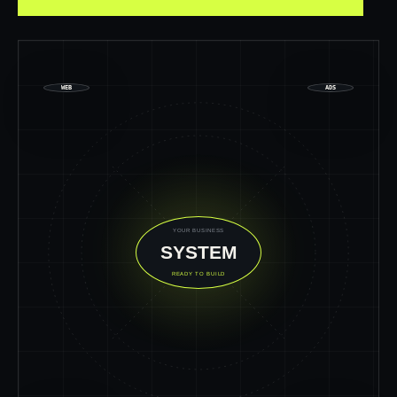
WEB
ADS
YOUR BUSINESS
SYSTEM
READY TO BUILD