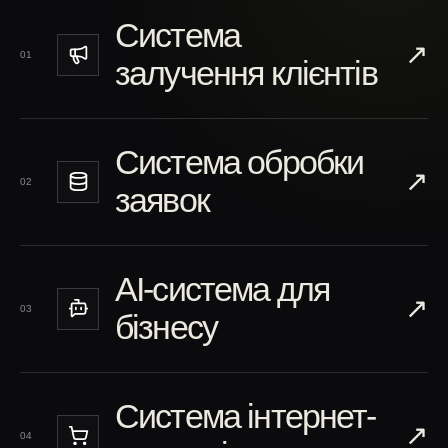
Система
↗︎
01
залучення клієнтів
Система обробки
↗︎
02
заявок
AI-система для
↗︎
03
бізнесу
Система інтернет-
↗︎
04